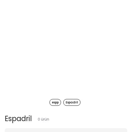
espp
Espadril
Espadril
0
ürün