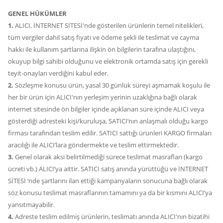
GENEL HÜKÜMLER
1.
ALICI, İNTERNET SİTESİ'nde gösterilen ürünlerin temel nitelikleri,
tüm vergiler dahil satış fiyatı ve ödeme şekli ile teslimat ve cayma
hakkı ile kullanım şartlarına ilişkin ön bilgilerin tarafına ulaştığını,
okuyup bilgi sahibi olduğunu ve elektronik ortamda satış için gerekli
teyit-onayları verdiğini kabul eder.
2.
Sözleşme konusu ürün, yasal 30 günlük süreyi aşmamak koşulu ile
her bir ürün için ALICI'nın yerleşim yerinin uzaklığına bağlı olarak
internet sitesinde ön bilgiler içinde açıklanan süre içinde ALICI veya
gösterdiği adresteki kişi/kuruluşa, SATICI’nın anlaşmalı olduğu kargo
firması tarafından teslim edilir. SATICI sattığı ürünleri KARGO firmaları
aracılığı ile ALICI’lara göndermekte ve teslim ettirmektedir.
3.
Genel olarak aksi belirtilmediği sürece teslimat masrafları (kargo
ücreti vb.) ALICI’ya aittir. SATICI satış anında yürüttüğü ve İNTERNET
SİTESİ ‘nde şartlarını ilan ettiği kampanyaların sonucuna bağlı olarak
söz konusu teslimat masraflarının tamamını ya da bir kısmını ALICI’ya
yansıtmayabilir.
4.
Adreste teslim edilmiş ürünlerin, teslimatı anında ALICI'nın bizatihi