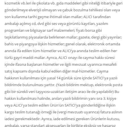
kozmetik vb.leri ile çikolata vb. gıda maddeleri gibi niteliği itibariyle geri
gönderilmeye elverişli olmayan ve çabuk bozulma tehlikesi olan veya
son kullanma tarihi geçme ihtimali olan mallar; ALICI tarafından
ambalajı açılmış cd, dvd gibi ses veya görüntü kayıtları, yazılım
programları ve bilgisayar sarf malzemeleri; fiyatı borsa gibi
teşkilatlanmış piyasalarda belirlenen mallar; gazete, dergi gibi yayınlar;
bahis ve piyangoya ilişkin hizmetler; genel olarak, elektronik ortamda
anında ifa edilen tüm hizmetler ve ALICI’ya anında teslim edilen her
türlü gayri maddi mallar. Ayrıca, ALICI onayı ile cayma hakkı süresi
içinde ifasına başlanan hizmetler ve ilgili mevzuat uyarınca mesafeli
satış kapsamı dışında kabul edilen diğer mal-hizmetler. Cayma
hakkının kullanılması için yasal 14 günlük süre içinde SATICI'ya yazılı
bildirimde bulunulması şarttır. (Yazılı bildirim mektup, elektronik posta
gibi bir sürekli veri taşıyıcısı-uzaktan iletişim aracı ile de yapılabilir) Bu
hakkın kullanılması halinde, anılan yazılı bildirimin yanı sıra 3. kişiye
veya ALICI'ya teslim edilen Ürün'ün SATICI'ya gönderildiğine ilişkin
kargo teslim tutanağı örneği ile (vergi mevzuatı uyarınca) fatura aslının
iadesi gerekmektedir. Ayrıca, iade edilmesi gereken Ürünlerin kutusu,
ambalajı, varsa standart aksesuarları ile birlikte eksiksiz ve hasarsız