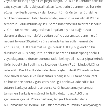
veya taksitli satış değildir ve peşin satıştır. SATICI'nın kanunen taksitle
satış sayılan hallerdeki yasal hakları (taksitlerin ödenmemesi halinde
sözleşmeyi fesih ve/veya kalan borcun tümünün temerrüt faizi ile
birlikte ödenmesini talep hakları dahil) mevcut ve saklıdır. ALICI'nın
temerrüdü durumunda aylık % 5oranında temerrüt faizi tatbik edilir.
7.
Ürün'ün normal satış/teslimat koşulları dışında olağanüstü
durumlar (hava muhalefeti, yoğun trafik, deprem, sel, yangın gibi)
nedeni ile yasal 30 günlük süre zarfında teslim edilememesi söz
konusu ise, SATICI teslimat ile ilgili olarak ALICI'yı bilgilendirir. Bu
durumda ALICI siparişi iptal edebilir, benzer bir ürün sipariş edebilir
veya olağanüstü durum sonuna kadar bekleyebilir. Sipariş iptallerinde
Ürün bedeli tahsil edilmiş ise iptalden itibaren 7 gün içinde ALICI'ya
iade edilir. Kredi kartlı ödemelerde iade işlemi de ALICI kredi kartına
iade sureti ile yapılır ve Ürün tutarı, siparişin ALICI tarafından iptal
edilmesinden sonra 7 gün içerisinde ilgili bankaya iade edilir; bu
tutarın Bankaya iadesinden sonra ALICI hesaplarına yansıması
tamamen Banka işlem süreci ile ilgili olduğundan, ALICI olası
gecikmeler için SATICI’nın herhangi bir şekilde müdahalede
bulunmasının ve sorumluluk üstlenmesinin mümkün olamayacağını