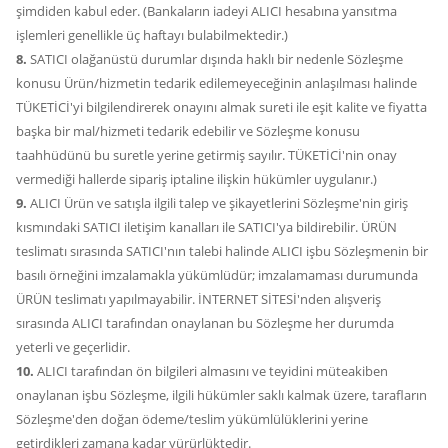
şimdiden kabul eder. (Bankaların iadeyi ALICI hesabına yansıtma
işlemleri genellikle üç haftayı bulabilmektedir.)
8.
SATICI olağanüstü durumlar dışında haklı bir nedenle Sözleşme
konusu Ürün/hizmetin tedarik edilemeyeceğinin anlaşılması halinde
TÜKETİCİ'yi bilgilendirerek onayını almak sureti ile eşit kalite ve fiyatta
başka bir mal/hizmeti tedarik edebilir ve Sözleşme konusu
taahhüdünü bu suretle yerine getirmiş sayılır. TÜKETİCİ'nin onay
vermediği hallerde sipariş iptaline ilişkin hükümler uygulanır.)
9.
ALICI Ürün ve satışla ilgili talep ve şikayetlerini Sözleşme'nin giriş
kısmındaki SATICI iletişim kanalları ile SATICI'ya bildirebilir. ÜRÜN
teslimatı sırasında SATICI'nın talebi halinde ALICI işbu Sözleşmenin bir
basılı örneğini imzalamakla yükümlüdür; imzalamaması durumunda
ÜRÜN teslimatı yapılmayabilir. İNTERNET SİTESİ'nden alışveriş
sırasında ALICI tarafından onaylanan bu Sözleşme her durumda
yeterli ve geçerlidir.
10.
ALICI tarafından ön bilgileri almasını ve teyidini müteakiben
onaylanan işbu Sözleşme, ilgili hükümler saklı kalmak üzere, tarafların
Sözleşme'den doğan ödeme/teslim yükümlülüklerini yerine
getirdikleri zamana kadar yürürlüktedir.