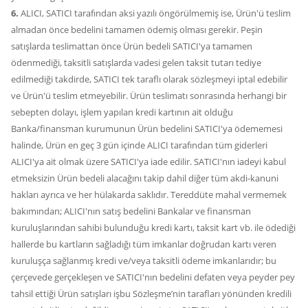
6.
ALICI, SATICI tarafından aksi yazılı öngörülmemiş ise, Ürün'ü teslim
almadan önce bedelini tamamen ödemiş olması gerekir. Peşin
satışlarda teslimattan önce Ürün bedeli SATICI'ya tamamen
ödenmediği, taksitli satışlarda vadesi gelen taksit tutarı tediye
edilmediği takdirde, SATICI tek taraflı olarak sözleşmeyi iptal edebilir
ve Ürün'ü teslim etmeyebilir. Ürün teslimatı sonrasında herhangi bir
sebepten dolayı, işlem yapılan kredi kartının ait olduğu
Banka/finansman kurumunun Ürün bedelini SATICI'ya ödememesi
halinde, Ürün en geç 3 gün içinde ALICI tarafından tüm giderleri
ALICI'ya ait olmak üzere SATICI'ya iade edilir. SATICI'nın iadeyi kabul
etmeksizin Ürün bedeli alacağını takip dahil diğer tüm akdi-kanuni
hakları ayrıca ve her hülakarda saklıdır. Tereddüte mahal vermemek
bakımından; ALICI'nın satış bedelini Bankalar ve finansman
kuruluşlarından sahibi bulunduğu kredi kartı, taksit kart vb. ile ödediği
hallerde bu kartların sağladığı tüm imkanlar doğrudan kartı veren
kuruluşça sağlanmış kredi ve/veya taksitli ödeme imkanlarıdır; bu
çerçevede gerçekleşen ve SATICI'nın bedelini defaten veya peyder pey
tahsil ettiği Ürün satışları işbu Sözleşme’nin tarafları yönünden kredili