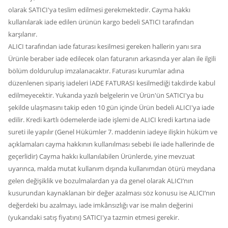
olarak SATICI'ya teslim edilmesi gerekmektedir. Cayma hakkı
kullanılarak iade edilen ürünün kargo bedeli SATICI tarafından
karşılanır.
ALICI tarafından iade faturası kesilmesi gereken hallerin yanı sıra
Ürünle beraber iade edilecek olan faturanın arkasında yer alan ile ilgili
bölüm doldurulup imzalanacaktır. Faturası kurumlar adına
düzenlenen sipariş iadeleri İADE FATURASI kesilmediği takdirde kabul
edilmeyecektir. Yukarıda yazılı belgelerin ve Ürün'ün SATICI'ya bu
şekilde ulaşmasını takip eden 10 gün içinde Ürün bedeli ALICI'ya iade
edilir. Kredi kartlı ödemelerde iade işlemi de ALICI kredi kartına iade
sureti ile yapılır (Genel Hükümler 7. maddenin iadeye ilişkin hüküm ve
açıklamaları cayma hakkının kullanılması sebebi ile iade hallerinde de
geçerlidir) Cayma hakkı kullanılabilen Ürünlerde, yine mevzuat
uyarınca, malda mutat kullanım dışında kullanımdan ötürü meydana
gelen değişiklik ve bozulmalardan ya da genel olarak ALICI’nın
kusurundan kaynaklanan bir değer azalması söz konusu ise ALICI’nın
değerdeki bu azalmayı, iade imkânsızlığı var ise malın değerini
(yukarıdaki satış fiyatını) SATICI'ya tazmin etmesi gerekir.