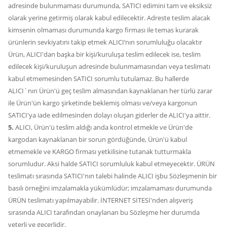
adresinde bulunmaması durumunda, SATICI edimini tam ve eksiksiz
olarak yerine getirmiş olarak kabul edilecektir. Adreste teslim alacak
kimsenin olmaması durumunda kargo firması ile temas kurarak
ürünlerin sevkiyatını takip etmek ALICI’nın sorumluluğu olacaktır
Ürün, ALICI'dan başka bir kişi/kuruluşa teslim edilecek ise, teslim
edilecek kişi/kuruluşun adresinde bulunmamasından veya teslimatı
kabul etmemesinden SATICI sorumlu tutulamaz. Bu hallerde
ALICI`nın Ürün'ü geç teslim almasından kaynaklanan her türlü zarar
ile Ürün'ün kargo şirketinde beklemiş olması ve/veya kargonun
SATICI'ya iade edilmesinden dolayı oluşan giderler de ALICI'ya aittir.
5.
ALICI, Ürün'ü teslim aldığı anda kontrol etmekle ve Ürün'de
kargodan kaynaklanan bir sorun gördüğünde, Ürün'ü kabul
etmemekle ve KARGO firması yetkilisine tutanak tutturmakla
sorumludur. Aksi halde SATICI sorumluluk kabul etmeyecektir. ÜRÜN
teslimatı sırasında SATICI'nın talebi halinde ALICI işbu Sözleşmenin bir
basılı örneğini imzalamakla yükümlüdür; imzalamaması durumunda
ÜRÜN teslimatı yapılmayabilir. İNTERNET SİTESİ'nden alışveriş
sırasında ALICI tarafından onaylanan bu Sözleşme her durumda
yeterli ve geçerlidir.