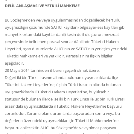
DELİL ANLAŞMASI VE YETKİLİ MAHKEME
Bu Sözleşme'den ve/veya uygulanmasından doğabilecek hertürlü
uyuşmazlığın çözümünde SATICI kayıtları (bilgisayar-ses kayıtları gibi
manyetik ortamdaki kayıtlar dahil) kesin delil oluşturur; mevzuat
çerçevesinde belirlenen parasal sınırlar dâhilinde Tüketici Hakem
Heyetleri, aşan durumlarda ALICI'nın ve SATICI'nın yerleşim yerindeki
Tüketici Mahkemeleri ve yetkilidir. Parasal sınıra ilişkin bilgiler
aşağıdadır.
28 Mayıs 2014 tarihinden itibaren geçerli olmak üzere:
Değeri iki bin Türk Lirasının altında bulunan uyuşmazlıklarda ilçe
Tüketici Hakem Heyetleri’ne, üç bin Türk Lirasının altında bulunan
uyuşmazlıklarda il Tüketici Hakem Heyetleri’ne, büyükşehir
statüsünde bulunan illerde ise iki bin Türk Lirası ile üç bin Türk Lirası
arasındaki uyuşmazlıklarda il Tüketici Hakem Heyetleri’ne başvuru
zorunludur. Zorunlu olan durumlarda başvurudan sonra veya bu
değerlerin üzerindeki uyuşmazlıklar için Tüketici Mahkemeleri’ne
başvurulabilecektir. ALICI bu Sözleşme'de ve ayrılmaz parçasını