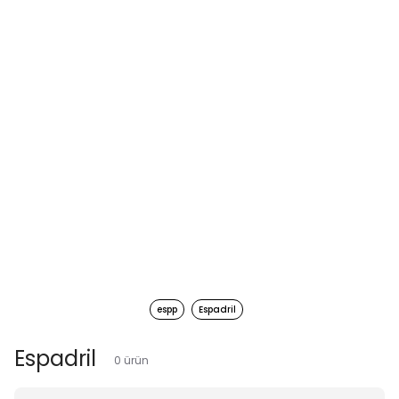
espp
Espadril
Espadril
0
ürün