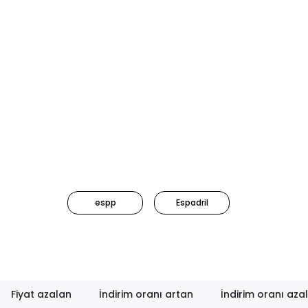
espp
Espadril
Fiyat azalan
İndirim oranı artan
İndirim oranı aza