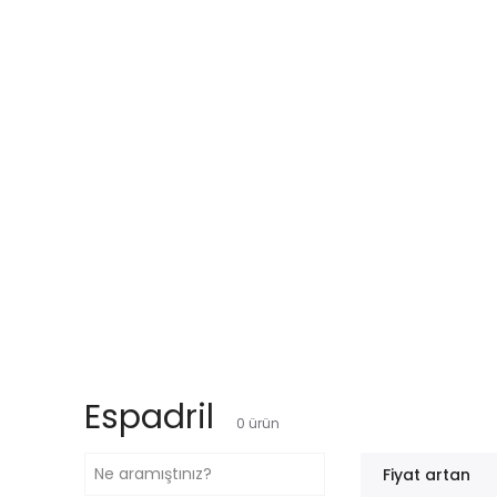
Espadril
0
ürün
Fiyat artan