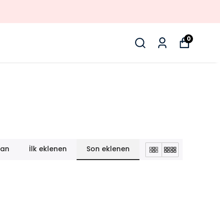
0
lan
İlk eklenen
Son eklenen