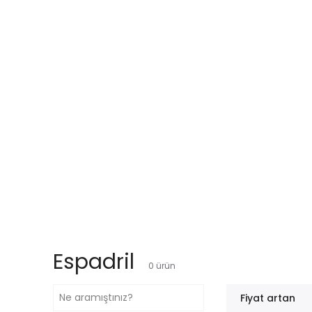
Espadril
0
ürün
Fiyat artan