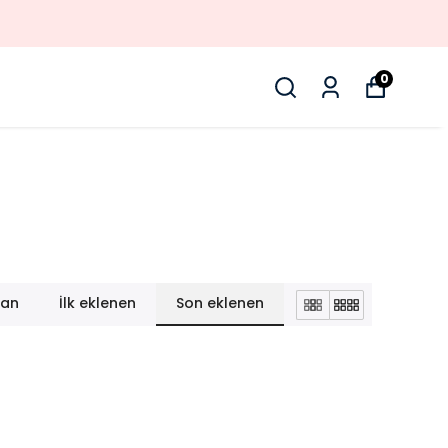
0
lan
İlk eklenen
Son eklenen