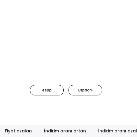
espp
Espadril
Fiyat azalan
İndirim oranı artan
İndirim oranı aza